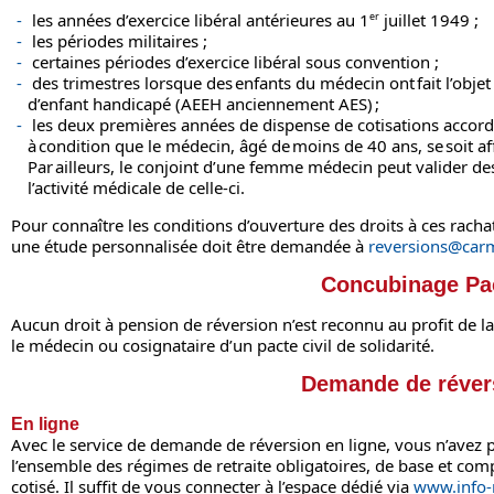
les années d’exercice libéral antérieures au 1
er
juillet 1949 ;
les périodes militaires ;
certaines périodes d’exercice libéral sous convention ;
des trimestres lorsque des enfants du médecin ont fait l’objet 
d’enfant handicapé (AEEH anciennement AES) ;
les deux premières années de dispense de cotisations accor
à condition que le médecin, âgé de moins de 40 ans, se soit aff
Par ailleurs, le conjoint d’une femme médecin peut valider de
l’activité médicale de celle-ci.
Pour connaître les conditions d’ouverture des droits à ces racha
une étude personnalisée doit être demandée à
reversions@carm
Concubinage Pa
Aucun droit à pension de réversion n’est reconnu au profit de 
le médecin ou cosignataire d’un pacte civil de solidarité.
Demande de réver
En ligne
Avec le service de demande de réversion en ligne, vous n’avez 
l’ensemble des régimes de retraite obligatoires, de base et co
cotisé. Il suffit de vous connecter à l’espace dédié via
www.info-r