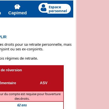
Espace
personnel
n
Capimed
lir
s droits pour sa retraite personnelle, mais
joint ou ses ex-conjoints.
ois régimes de retraite.
 de réversion
mentaire
ASV
our du compte est requise pour l’ouverture
des droits.
62 ans