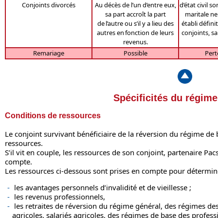
Conjoints divorcés
Au décès de l’un d’entre eux,
d’état civil s
sa part accroît la part
maritale ne
de l’autre ou s’il y a lieu des
établi défini
autres en fonction de leurs
conjoints, sa 
revenus.
Remariage
Possible
Pert
Spécificités du régim
Conditions de ressources
Le conjoint survivant bénéficiaire de la réversion du régime de b
ressources.
S’il vit en couple, les ressources de son conjoint, partenaire P
compte.
Les ressources ci-dessous sont prises en compte pour déterminer
les avantages personnels d’invalidité et de vieillesse ;
les revenus professionnels,
les retraites de réversion du régime général, des régimes de
agricoles, salariés agricoles, des régimes de base des profess