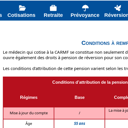
s
Cotisations
Retraite
Prévoyance
Réversio
Conditions à remp
Le médecin qui cotise à la CARMF se constitue non seulement de
ouvre également des droits à pension de réversion pour son con
Les conditions d’attribution de cette pension varient selon les tr
Conditions d’attribution de la pension
Régimes
Base
Complé
La mise à j
Mise à jour du compte
/
Âge
55 ans