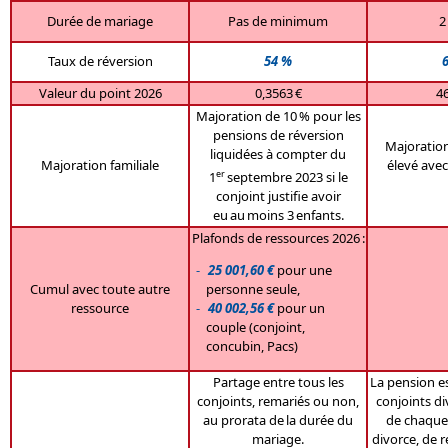
Durée de mariage
Pas de minimum
2
Taux de réversion
54 %
Valeur du point 2026
0,3563 €
46
Majoration de 10 % pour les
pensions de réversion
Majoration
liquidées à compter du
Majoration familiale
élevé avec
er
1
septembre 2023 si le
conjoint justifie avoir
eu au moins 3 enfants.
Plafonds de ressources 2026 :
25 001,60 €
pour une
Cumul avec toute autre
personne seule,
ressource
40 002,56 €
pour un
couple (conjoint,
concubin, Pacs)
Partage entre tous les
La pension es
conjoints, remariés ou non,
conjoints di
au prorata de la durée du
de chaque 
mariage.
divorce, de r