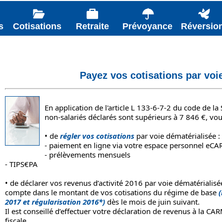
s
Cotisations
Retraite
Prévoyance
Réversio
Payez vos cotisations par voi
En application de l'article L 133-6-7-2 du code de la 
non-salariés déclarés sont supérieurs à 7 846 €, vous
• de
régler vos cotisations
par voie dématérialisée :
- paiement en ligne via votre espace personnel eC
- prélèvements mensuels
- TIPS€PA
• de déclarer vos revenus d’activité 2016 par voie dématérialisé
compte dans le montant de vos cotisations du régime de base
(
2017 et régularisation 2016*)
dès le mois de juin suivant.
Il est conseillé d’effectuer votre déclaration de revenus à la 
fiscale.