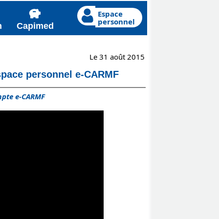
Espace
personnel
n
Capimed
Le 31 août 2015
 espace personnel e-CARMF
ompte e-CARMF