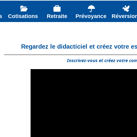
s
Cotisations
Retraite
Prévoyance
Réversio
Regardez le didacticiel et créez votre
Inscrivez-vous et créez votre c